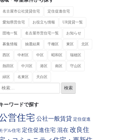
名古屋市公社賃貸住宅
定住促進住宅
愛知県営住宅
お役立ち情報
UR賃貸一覧
団地一覧
名古屋市営住宅一覧
お知らせ
募集情報
抽選結果
千種区
東区
北区
西区
中村区
中区
昭和区
瑞穂区
熱田区
中川区
港区
南区
守山区
緑区
名東区
天白区
キーワードで探す
公営住宅
公社一般賃貸
定住促進
改良住
定住促進住宅 混在
モデル住宅
宅・コミュニティ住宅・更新住