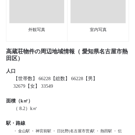
外観写真
室内写真
高蔵荘物件の周辺地域情報（ 愛知県名古屋市熱
田区）
人口
【世帯数】 66228【総数】 66228【男】
32679【女】 33549
面積（k㎡）
（ 8.2）k㎡
駅・路線
・ 金山駅 ・ 神宮前駅 ・ 日比野(名古屋市営)駅 ・ 熱田駅 ・ 伝