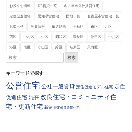
お役立ち情報
UR賃貸一覧
名古屋市公社賃貸住宅
定住促進住宅
愛知県営住宅
団地一覧
名古屋市営住宅一覧
お知らせ
募集情報
抽選結果
千種区
東区
北区
西区
中村区
中区
昭和区
瑞穂区
熱田区
中川区
港区
南区
守山区
緑区
名東区
天白区
キーワードで探す
公営住宅
公社一般賃貸
定住
定住促進モデル住宅
改良住宅・コミュニティ住
促進住宅 混在
宅・更新住宅
新築
特定優良賃貸住宅