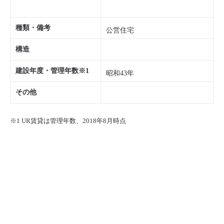
種類・備考
公営住宅
構造
建設年度・管理年数※1
昭和43年
その他
※1 UR賃貸は管理年数、2018年8月時点