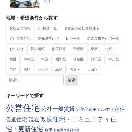
社）
地域・希望条件から探す
お役立ち情報
UR賃貸一覧
名古屋市公社賃貸住宅
定住促進住宅
愛知県営住宅
団地一覧
名古屋市営住宅一覧
お知らせ
募集情報
抽選結果
千種区
東区
北区
西区
中村区
中区
昭和区
瑞穂区
熱田区
中川区
港区
南区
守山区
緑区
名東区
天白区
キーワードで探す
公営住宅
公社一般賃貸
定住
定住促進モデル住宅
改良住宅・コミュニティ住
促進住宅 混在
宅・更新住宅
新築
特定優良賃貸住宅