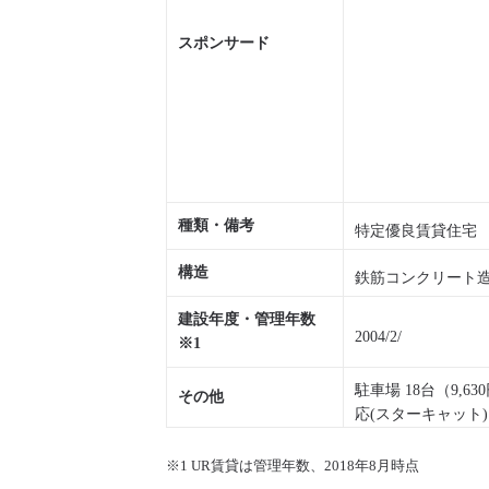
スポンサード
種類・備考
特定優良賃貸住宅
構造
鉄筋コンクリート造
建設年度・管理年数
2004/2/
※1
駐車場 18台（9
その他
応(スターキャット
※1 UR賃貸は管理年数、2018年8月時点