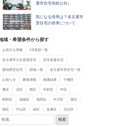
屋市住宅供給公社）
気になる倍率は？名古屋市
営住宅の倍率について
地域・希望条件から探す
お役立ち情報
UR賃貸一覧
名古屋市公社賃貸住宅
定住促進住宅
愛知県営住宅
団地一覧
名古屋市営住宅一覧
お知らせ
募集情報
抽選結果
千種区
東区
北区
西区
中村区
中区
昭和区
瑞穂区
熱田区
中川区
港区
南区
守山区
緑区
名東区
天白区