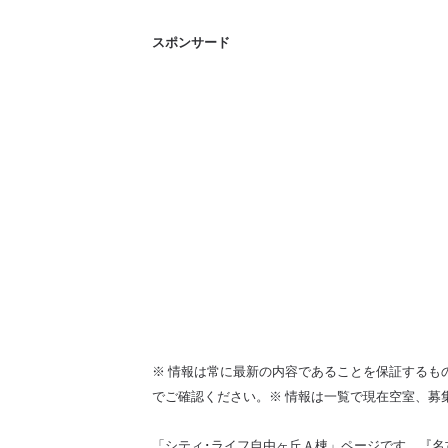
スポンサード
※ 情報は常に最新の内容であることを保証するも
でご確認ください。※ 情報は一覧で現在空室、募
「シティ･ライフ自由ヶ丘Ａ棟」ページです。『