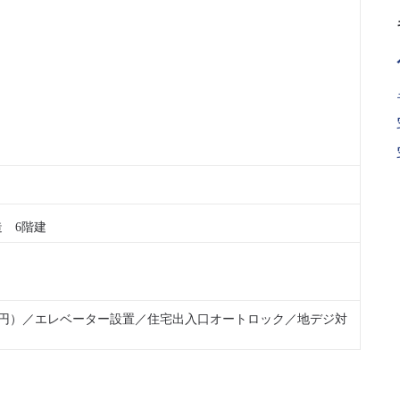
 6階建
,630円）／エレベーター設置／住宅出入口オートロック／地デジ対
)