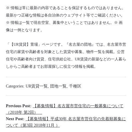
※ 情報は常に最新の内容であることを保証するものではありません。
最新かつ正確な情報は各自治体のウェブサイト等でご確認ください。
※ 情報は一覧で現在空室、募集中ということではありません。※ 画
像は一例となります。
「【UR賃貸】萱場」ページです。『名古屋の団地』では、名古屋市営
住宅の家賃や高齢者を対象とした賃貸や募集、物件一覧を掲載。公営
住宅や高齢者向け賃貸、住宅供給公社、UR賃貸の新築などの一人暮ら
しからご高齢者までお部屋探しに役立つ情報を掲載。
Categories:
UR賃貸一覧
,
団地一覧
,
千種区
Previous Post:
【募集情報】名古屋市営住宅の一般募集について
（2018年 第2回）
Next Post:
【募集情報】平成30年 名古屋市営住宅の先着順募集に
ついて（第3回 2018年11月 ）