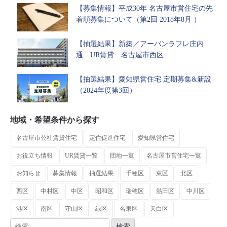
【募集情報】平成30年 名古屋市営住宅の先
着順募集について（第2回 2018年8月 ）
【抽選結果】新築／アーバンラフレ庄内
通 UR賃貸 名古屋市西区
【抽選結果】愛知県営住宅 定期募集&新設
（2024年度第3回）
地域・希望条件から探す
名古屋市公社賃貸住宅
定住促進住宅
愛知県営住宅
お役立ち情報
UR賃貸一覧
団地一覧
名古屋市営住宅一覧
お知らせ
募集情報
抽選結果
千種区
東区
北区
西区
中村区
中区
昭和区
瑞穂区
熱田区
中川区
港区
南区
守山区
緑区
名東区
天白区