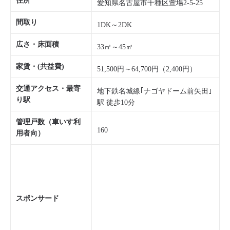
住所
愛知県名古屋市千種区萱場2-5-25
間取り
1DK～2DK
広さ・床面積
33㎡～45㎡
家賃・(共益費)
51,500円～64,700円（2,400円）
交通アクセス・最寄
地下鉄名城線｢ナゴヤドーム前矢田｣
り駅
駅 徒歩10分
管理戸数（車いす利
160
用者向）
スポンサード