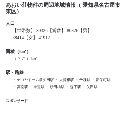
あおい荘物件の周辺地域情報（ 愛知県名古屋市
東区）
人口
【世帯数】 80326【総数】 80326【男】
38414【女】 41912
面積（k㎡）
（ 7.71）k㎡
駅・路線
・ ナゴヤドーム前矢田駅 ・ 大曽根駅 ・ 千種駅 ・ 新栄町駅
・ 高岳駅 ・ 車道駅 ・ 砂田橋駅 ・ 森下駅 ・ 矢田駅
スポンサード