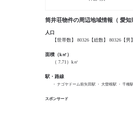
筒井荘物件の周辺地域情報（ 愛知
人口
【世帯数】 80326【総数】 80326【男】 
面積（k㎡）
（ 7.71）k㎡
駅・路線
・ ナゴヤドーム前矢田駅 ・ 大曽根駅 ・ 千種駅 
スポンサード