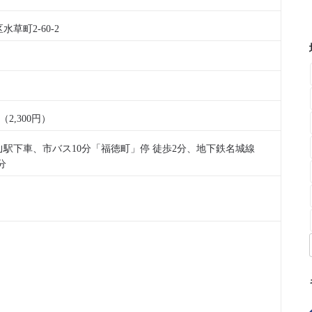
草町2-60-2
円（2,300円）
｣駅下車、市バス10分「福徳町」停 徒歩2分、地下鉄名城線
分