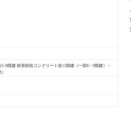
5･8階建 鉄骨鉄筋コンクリート造11階建（一部8・9階建）・
建）