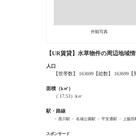
外観写真
【UR賃貸】水草物件の周辺地域情
人口
【世帯数】 163699【総数】 163699【男
面積（k㎡）
（ 17.53）k㎡
駅・路線
・ 黒川駅 ・ 名城公園駅 ・ 平安通駅 ・ 上飯田
スポンサード