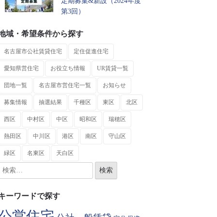
定期募集&新設（2024年度
第3回）
地域・希望条件から探す
名古屋市公社賃貸住宅
定住促進住宅
愛知県営住宅
お役立ち情報
UR賃貸一覧
団地一覧
名古屋市営住宅一覧
お知らせ
募集情報
抽選結果
千種区
東区
北区
西区
中村区
中区
昭和区
瑞穂区
熱田区
中川区
港区
南区
守山区
緑区
名東区
天白区
キーワードで探す
公営住宅