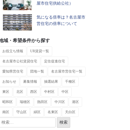
屋市住宅供給公社）
気になる倍率は？名古屋市
営住宅の倍率について
地域・希望条件から探す
お役立ち情報
UR賃貸一覧
名古屋市公社賃貸住宅
定住促進住宅
愛知県営住宅
団地一覧
名古屋市営住宅一覧
お知らせ
募集情報
抽選結果
千種区
東区
北区
西区
中村区
中区
昭和区
瑞穂区
熱田区
中川区
港区
南区
守山区
緑区
名東区
天白区