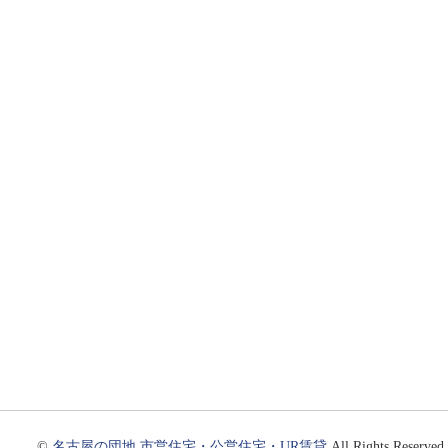
©
名古屋の団地 市営住宅・公営住宅・UR賃貸
All Rights Reserved.