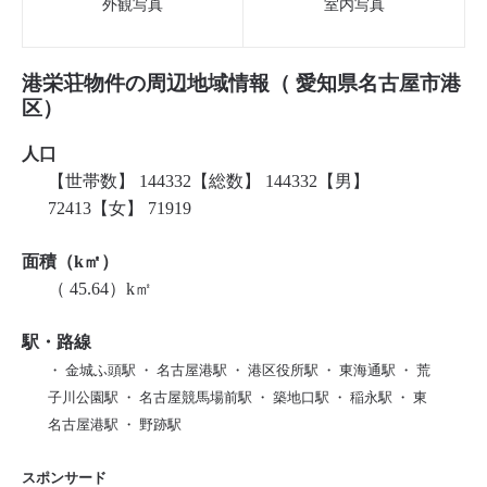
外観写真
室内写真
港栄荘物件の周辺地域情報（ 愛知県名古屋市港
区）
人口
【世帯数】 144332【総数】 144332【男】
72413【女】 71919
面積（k㎡）
（ 45.64）k㎡
駅・路線
・ 金城ふ頭駅 ・ 名古屋港駅 ・ 港区役所駅 ・ 東海通駅 ・ 荒
子川公園駅 ・ 名古屋競馬場前駅 ・ 築地口駅 ・ 稲永駅 ・ 東
名古屋港駅 ・ 野跡駅
スポンサード