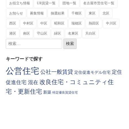
お役立ち情報
UR賃貸一覧
団地一覧
名古屋市営住宅一覧
お知らせ
募集情報
抽選結果
千種区
東区
北区
西区
中村区
中区
昭和区
瑞穂区
熱田区
中川区
港区
南区
守山区
緑区
名東区
天白区
キーワードで探す
公営住宅
公社一般賃貸
定住
定住促進モデル住宅
改良住宅・コミュニティ住
促進住宅 混在
宅・更新住宅
新築
特定優良賃貸住宅