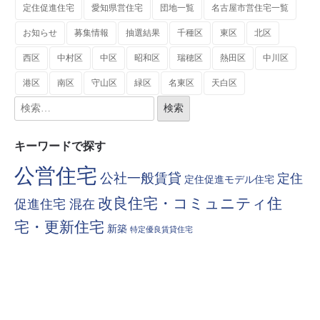
定住促進住宅
愛知県営住宅
団地一覧
名古屋市営住宅一覧
お知らせ
募集情報
抽選結果
千種区
東区
北区
西区
中村区
中区
昭和区
瑞穂区
熱田区
中川区
港区
南区
守山区
緑区
名東区
天白区
キーワードで探す
公営住宅
公社一般賃貸
定住
定住促進モデル住宅
改良住宅・コミュニティ住
促進住宅 混在
宅・更新住宅
新築
特定優良賃貸住宅