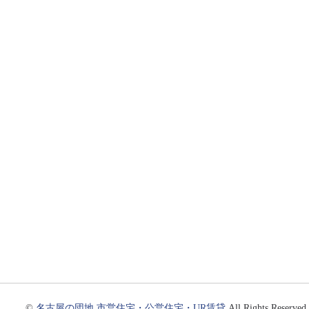
©
名古屋の団地 市営住宅・公営住宅・UR賃貸
All Rights Reserved.