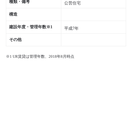
種類・備考
公営住宅
構造
建設年度・管理年数※1
平成7年
その他
※1 UR賃貸は管理年数、2018年8月時点