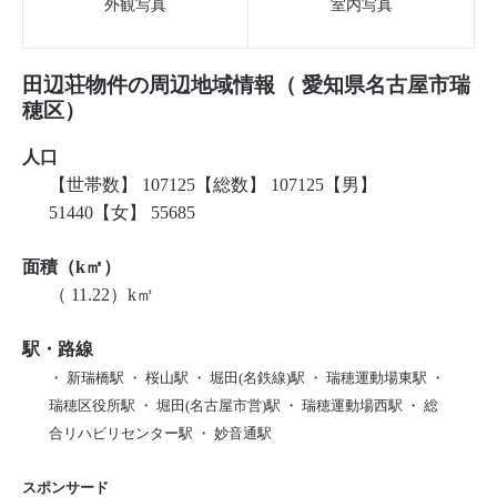
外観写真
室内写真
田辺荘物件の周辺地域情報（ 愛知県名古屋市瑞
穂区）
人口
【世帯数】 107125【総数】 107125【男】
51440【女】 55685
面積（k㎡）
（ 11.22）k㎡
駅・路線
・ 新瑞橋駅 ・ 桜山駅 ・ 堀田(名鉄線)駅 ・ 瑞穂運動場東駅 ・
瑞穂区役所駅 ・ 堀田(名古屋市営)駅 ・ 瑞穂運動場西駅 ・ 総
合リハビリセンター駅 ・ 妙音通駅
スポンサード